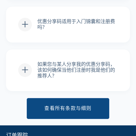
优惠分享码适用于入门锦囊和注册费
吗？
是的，优惠分享码可以应用于入门锦
囊/电子入门锦囊/注册费。
如果您与某人分享我的优惠分享码，
该如何确保当他们注册时我是他们的
推荐人？
因为您的优惠分享码对您而言是独一
无二的，任何使用该分享码的客户或
品牌伙伴都将自动被分配您为其推荐
人。
查看所有条款与细则
订单跟踪