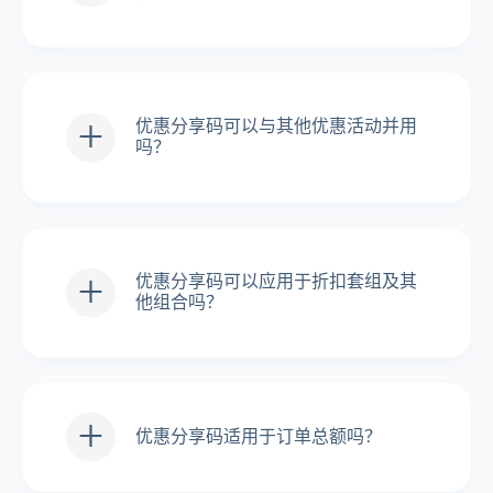
您可以在虚拟办公室找到您的个人网
站地址名称。点击「分享您的优惠分
享码」来复制您的连结，现在您就准
备好可以进行分享了。
优惠分享码可以与其他优惠活动并用
吗？
不，优惠分享码无法与其他提供产品
折扣的优惠代码并用。在套用品牌伙
伴的优惠分享码之前，必须先手动移
除这些代码。
优惠分享码可以应用于折扣套组及其
他组合吗？
是的，优惠分享码可以应用于注册套
组与基本组合。
优惠分享码适用于订单总额吗？
不，10% 折扣仅适用于税前和运费前
的订单小计。